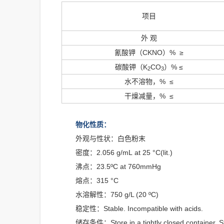
项目
外 观
氰酸钾（CKNO）% ≥
碳酸钾（K
CO
）% ≤
2
3
水不溶物，% ≤
干燥减量，% ≤
物化性质：
外观与性状：白色粉末
密度：2.056 g/mL at 25 °C(lit.)
沸点：23.5ºC at 760mmHg
熔点：315 °C
水溶解性：750 g/L (20 ºC)
稳定性：Stable. Incompatible with acids.
储存条件：Store in a tightly closed container. Sto