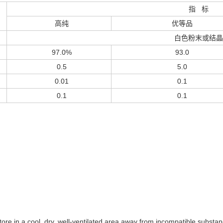
指 标
高纯
优等品
白色粉末或结晶
97.0%
93.0
0.5
5.0
0.01
0.1
0.1
0.1
re in a cool, dry, well-ventilated area away from incompatible substan