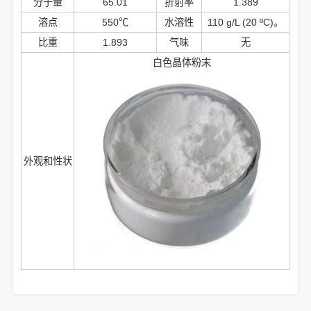
分子量
65.01
折射率
1.389
溶点
550℃
水溶性
110 g/L (20 ºC)。
比重
1.893
气味
无
白色晶体粉末
外观和性状