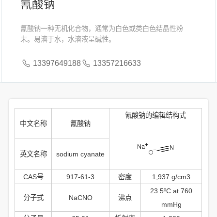
氰酸钠
氰酸钠一种无机化合物，通常为白色或类白色结晶性粉
末。易溶于水，水溶液呈碱性。
13397649188
13357216633
氰酸钠的编辑结构式
中文名称
氰酸钠
英文名称
sodium cyanate
CAS号
917-61-3
密度
1,937 g/cm3
23.5ºC at 760
分子式
NaCNO
沸点
mmHg