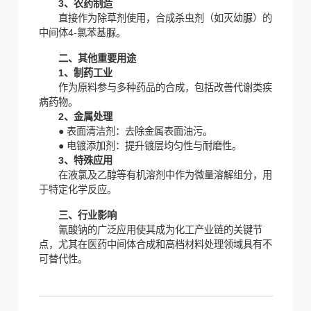
3、
‌农药制造‌
直接作为除草剂使用，
合成杀虫剂（如灭幼脲）的
中间体4-氯苯基脲‌。
二、其他重要用途
1‌、‌制药工业‌
作为原料参与多种药品的合成，包括改善代谢类疾
病药物‌。
2、‌金属处理‌
● 表面清洁剂：去除金属表面油污。
● 电镀添加剂：提升镀层均匀性与耐磨性‌。
‌3、特殊应用‌
在液氯及乙醇等有机溶剂中作为微量溶解组分，用
于特定化学反应‌。
三、行业影响
氰酸钠的广泛应用使其成为化工产业链的关键节
点，尤其在医药中间体合成和高档材料处理领域具有不
可替代性‌。