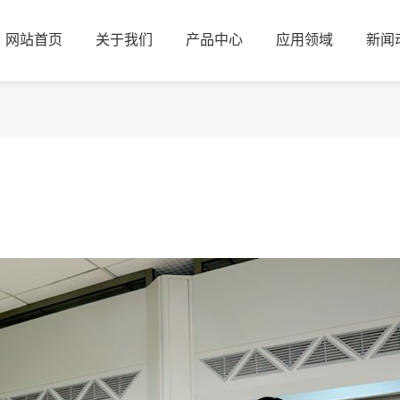
网站首页
关于我们
产品中心
应用领域
新闻
网站首页
关于我们
产品中心
应用领域
新闻