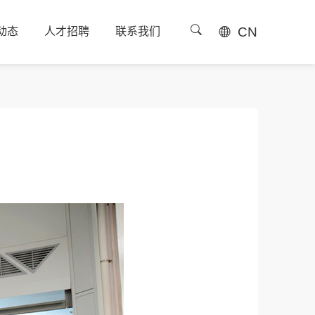
CN
动态
人才招聘
联系我们
动态
人才招聘
联系我们